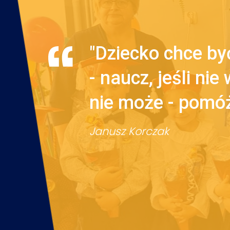
"Dziecko chce być
- naucz, jeśli nie
nie może - pomó
Janusz Korczak