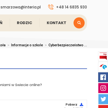
smarzowa@interia.pl
+48 14 6835 930
Ń
RODZIC
KONTAKT
koła
>
Informacje o szkole
>
Cyberbezpieczeństwo ...
Pobierz