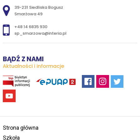
Adres pocztowy:
39-231 Siedliska Bogusz
Smarżowa 49
+48 14 6835 930
sp_smarzowa@interia.pl
BĄDŹ Z NAMI
Aktualności i informacje
Strona główna
Szkoła