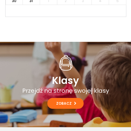
30
31
1
2
3
4
5
Klasy
Przejdź na stronę swojej klasy
ZOBACZ