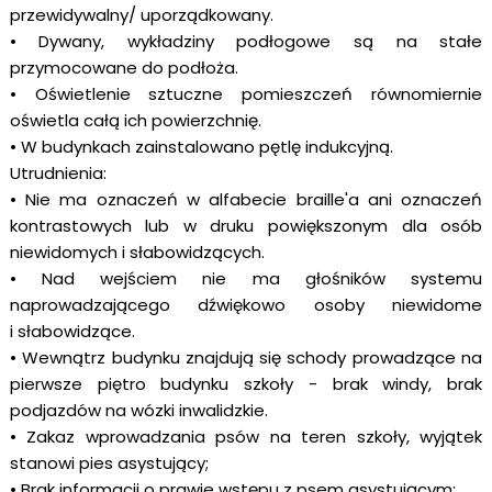
przewidywalny/ uporządkowany.
• Dywany, wykładziny podłogowe są na stałe
przymocowane do podłoża.
• Oświetlenie sztuczne pomieszczeń równomiernie
oświetla całą ich powierzchnię.
• W budynkach zainstalowano pętlę indukcyjną.
Utrudnienia:
• Nie ma oznaczeń w alfabecie braille'a ani oznaczeń
kontrastowych lub w druku powiększonym dla osób
niewidomych i słabowidzących.
• Nad wejściem nie ma głośników systemu
naprowadzającego dźwiękowo osoby niewidome
i słabowidzące.
• Wewnątrz budynku znajdują się schody prowadzące na
pierwsze piętro budynku szkoły - brak windy, brak
podjazdów na wózki inwalidzkie.
• Zakaz wprowadzania psów na teren szkoły, wyjątek
stanowi pies asystujący;
• Brak informacji o prawie wstępu z psem asystującym;