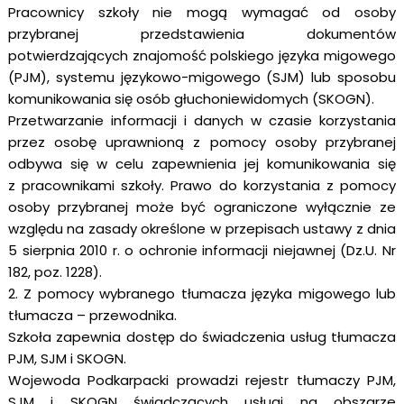
Pracownicy szkoły nie mogą wymagać od osoby
przybranej przedstawienia dokumentów
potwierdzających znajomość polskiego języka migowego
(PJM), systemu językowo-migowego (SJM) lub sposobu
komunikowania się osób głuchoniewidomych (SKOGN).
Przetwarzanie informacji i danych w czasie korzystania
przez osobę uprawnioną z pomocy osoby przybranej
odbywa się w celu zapewnienia jej komunikowania się
z pracownikami szkoły. Prawo do korzystania z pomocy
osoby przybranej może być ograniczone wyłącznie ze
względu na zasady określone w przepisach ustawy z dnia
5 sierpnia 2010 r. o ochronie informacji niejawnej (Dz.U. Nr
182, poz. 1228).
2. Z pomocy wybranego tłumacza języka migowego lub
tłumacza – przewodnika.
Szkoła zapewnia dostęp do świadczenia usług tłumacza
PJM, SJM i SKOGN.
Wojewoda Podkarpacki prowadzi rejestr tłumaczy PJM,
SJM i SKOGN świadczących usługi na obszarze