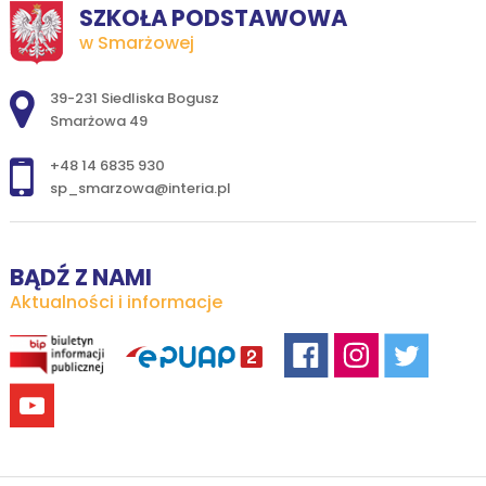
SZKOŁA PODSTAWOWA
w Smarżowej
Adres pocztowy:
39-231 Siedliska Bogusz
Smarżowa 49
+48 14 6835 930
sp_smarzowa@interia.pl
BĄDŹ Z NAMI
Aktualności i informacje