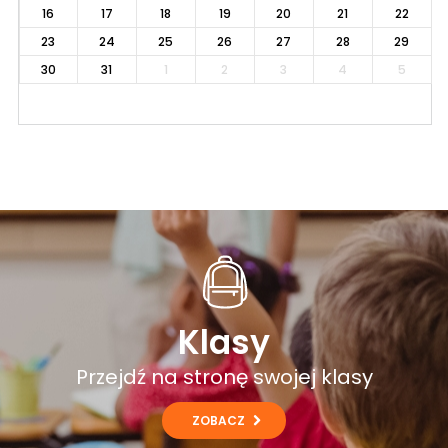
16
17
18
19
20
21
22
23
24
25
26
27
28
29
30
31
1
2
3
4
5
Klasy
Przejdź na stronę swojej klasy
ZOBACZ