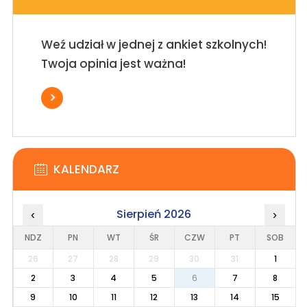
Weź udział w jednej z ankiet szkolnych!
Twoja opinia jest ważna!
KALENDARZ
Sierpień 2026
‹
›
NDZ
PN
WT
ŚR
CZW
PT
SOB
26
27
28
29
30
31
1
2
3
4
5
6
7
8
9
10
11
12
13
14
15