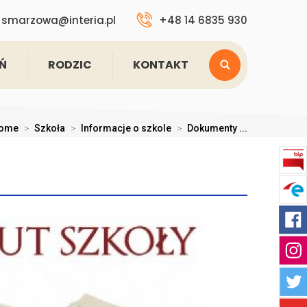
smarzowa@interia.pl
+48 14 6835 930
Ń
RODZIC
KONTAKT
ome
>
Szkoła
>
Informacje o szkole
>
Dokumenty ...