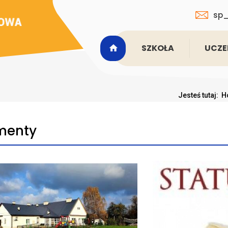
sp_
SZKOŁA
UCZE
Jesteś tutaj:
H
menty