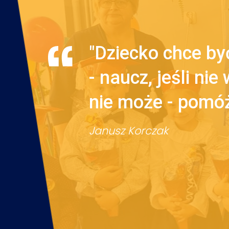
"Dziecko chce być
- naucz, jeśli nie
nie może - pomó
Janusz Korczak