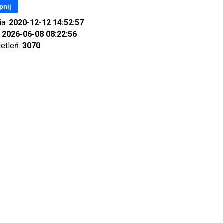
pnij
ia:
2020-12-12 14:52:57
:
2026-06-08 08:22:56
ietleń:
3070