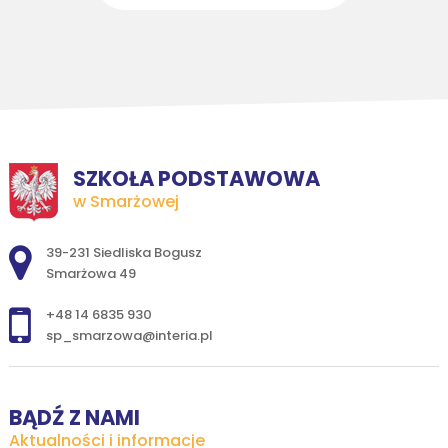
SZKOŁA PODSTAWOWA
w Smarżowej
Adres pocztowy:
39-231 Siedliska Bogusz
Smarżowa 49
+48 14 6835 930
sp_smarzowa@interia.pl
BĄDŹ Z NAMI
Aktualności i informacje