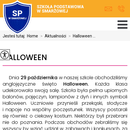
Jesteś tutaj:
Home
>
Aktualności
>
Halloween ...
HALLOWEEN
Dnia
29 października
w naszej szkole obchodziliśmy
anglojęzyczne święto
Halloween.
Każda klasa
udekorowała swoją salę. Szkoła była pełna upiornych
balonów, pajęczyn, lampionów z dyń i innych symboli
Halloween. Uczniowie przynieśli przekąski, słodycze
i napoje na wspólny poczęstunek. Wszyscy postarali
się również o ciekawy kostium. Niektórzy byli przebrani
nie do poznania. Podczas obchodów zebraliśmy się
wszyscy by wziąć udział w zabawach i konkursach, za