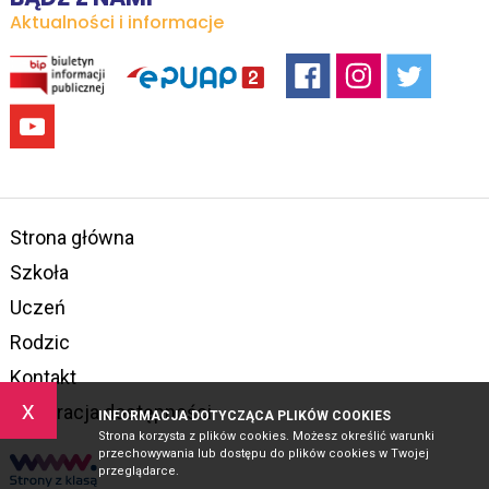
Aktualności i informacje
Strona główna
Szkoła
Uczeń
Rodzic
Kontakt
x
Deklaracja dostępności
INFORMACJA DOTYCZĄCA PLIKÓW COOKIES
Strona korzysta z plików cookies. Możesz określić warunki
przechowywania lub dostępu do plików cookies w Twojej
przeglądarce.