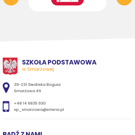
SZKOŁA PODSTAWOWA
w Smarżowej
Adres pocztowy:
39-231 Siedliska Bogusz
Smarżowa 49
+48 14 6835 930
sp_smarzowa@interia.pl
BĄDŹ Z NAMI